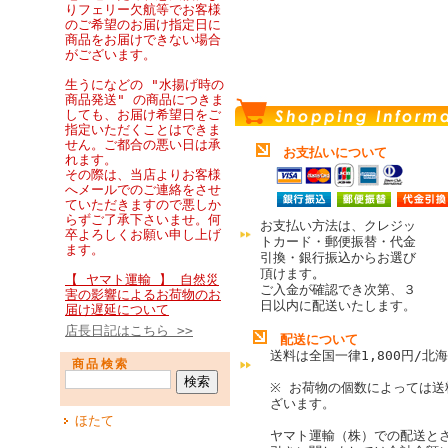
りフェリー欠航等でお客様
のご希望のお届け指定日に
商品をお届けできない場合
がございます。
生うになどの "水揚げ時の
商品発送" の商品につきま
しても、お届け希望日をご
指定いただくことはできま
せん。ご都合の悪い日は承
お支払いについて
れます。
その際は、当店よりお客様
へメールでのご連絡をさせ
ていただきますので悪しか
らずご了承下さいませ。何
お支払い方法は、クレジッ
卒よろしくお願い申し上げ
トカード・郵便振替・代金
ます。
引換・銀行振込からお選び
頂けます
。
【 ヤマト運輸 】 自然災
ご入金が確認でき次第、３
害の影響によるお荷物のお
日以内に配送いたします。
届け遅延について
店長日記はこちら >>
配送について
送料は全国一律1,800円/北海
商品検索
※ お荷物の個数によっては送
ざいます。
ほたて
ヤマト運輸（株）での配送と