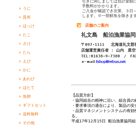
引きに関しましては合計金額
手数料がかかります。
うに
ご入金が確認でき次第、３日
します。
※一部鮮魚を除きま
昆布
店舗のご案内
ほっけ
礼文島 船泊漁業協同
たこ
さけ
〒097-1111 北海道礼文
店舗運営責任者 : 山内 星空
たら
TEL:01638-9-7380 / FA
えび
かに
あわび
ほたて
【品質方針】
魚卵
・協同組合の精神に沿い、組合員の
ギフトセット
・要求事項の適合により、製品の安
・品質マネジメントシステムの有効
送料無料
る。
平成17年12月15日 船泊漁業協同
その他