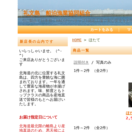
礼文島 船泊漁業協同組合
うに製品で日本初！HACCP(ハサップ)認定工場で安心安全をお
カートをみる
｜
マ
HOME
> ほたて
新店長の山内です
商品一覧
いらっしゃいませ。（^-
^）
ご来店ありがとうございま
説明付き
/ 写真のみ
す
1件～2件 （全2件）
北海道の北に位置する礼文
島は、四方を豊饒な海に囲
まれております。一年を通
して豊富な海産物が水揚げ
されます。味、鮮度ともト
ップクラスの商品を産地直
送で皆様のもとへお届けい
たします。
ほ
お届け指定日について
2,
北海道最北限の離島より産
1件～2件 （全2件）
地直送のため、悪天候によ