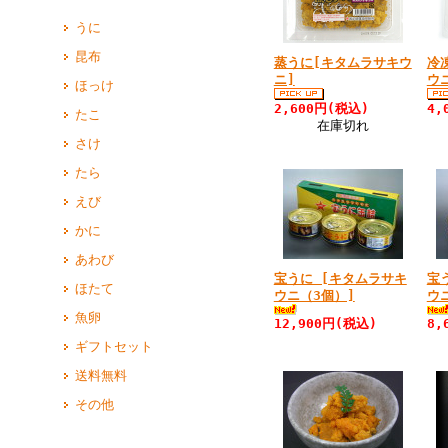
うに
昆布
蒸うに[キタムラサキウ
冷
ニ]
ウ
ほっけ
2,600円(税込)
4,
たこ
在庫切れ
さけ
たら
えび
かに
あわび
宝うに [キタムラサキ
宝
ほたて
ウニ（3個）]
ウ
魚卵
12,900円(税込)
8,
ギフトセット
送料無料
その他