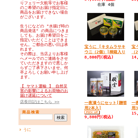
りフェリー欠航等でお客様
在庫 4個
のご希望のお届け指定日に
商品をお届けできない場合
がございます。
生うになどの "水揚げ時の
商品発送" の商品につきま
しても、お届け希望日をご
指定いただくことはできま
せん。ご都合の悪い日は承
宝うに [キタムラサキ
宝
れます。
ウニ（2個）]桐箱入り
（
その際は、当店よりお客様
8,800円(税込)
14
へメールでのご連絡をさせ
ていただきますので悪しか
らずご了承下さいませ。何
卒よろしくお願い申し上げ
ます。
【 ヤマト運輸 】 自然災
害の影響によるお荷物のお
届け遅延について
店長日記はこちら >>
一夜漬うにセット[贈答
一
用2本入]
用
商品検索
15
9,800円(税込)
うに