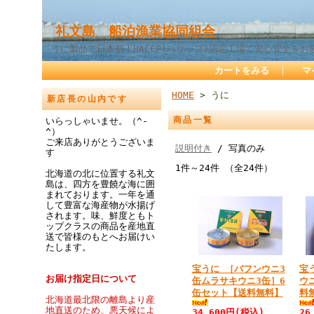
礼文島 船泊漁業協同組合
うに製品で日本初！HACCP(ハサップ)認定工場で安心安全をお
カートをみる
｜
マ
HOME
> うに
新店長の山内です
商品一覧
いらっしゃいませ。（^-
^）
ご来店ありがとうございま
説明付き
/ 写真のみ
す
1件～24件 （全24件）
北海道の北に位置する礼文
島は、四方を豊饒な海に囲
まれております。一年を通
して豊富な海産物が水揚げ
されます。味、鮮度ともト
ップクラスの商品を産地直
送で皆様のもとへお届けい
たします。
宝うに ［バフンウニ3
宝
お届け指定日について
缶ムラサキウニ3缶］6
ウ
缶セット【送料無料】
料
北海道最北限の離島より産
地直送のため、悪天候によ
34,600円(税込)
26