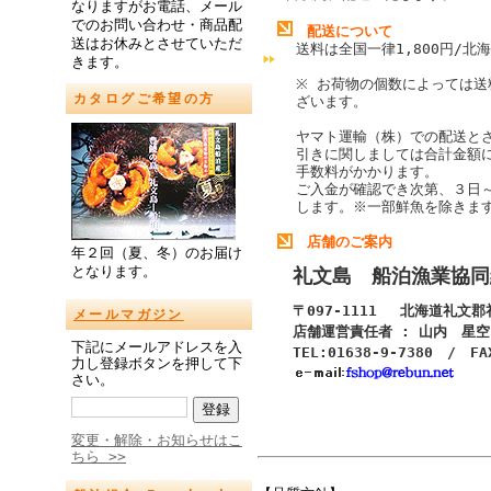
なりますがお電話、メール
でのお問い合わせ・商品配
配送について
送はお休みとさせていただ
送料は全国一律1,800円/北海
きます。
※ お荷物の個数によっては送
カタログご希望の方
ざいます。
ヤマト運輸（株）での配送と
引きに関しましては合計金額
手数料がかかります。
ご入金が確認でき次第、３日
します。
※一部鮮魚を除きま
店舗のご案内
年２回（夏、冬）のお届け
となります。
礼文島 船泊漁業協同
〒097-1111 北海道礼文
メールマガジン
店舗運営責任者 : 山内 星空
下記にメールアドレスを入
TEL:01638-9-7380 / FA
力し登録ボタンを押して下
さい。
変更・解除・お知らせはこ
ちら >>