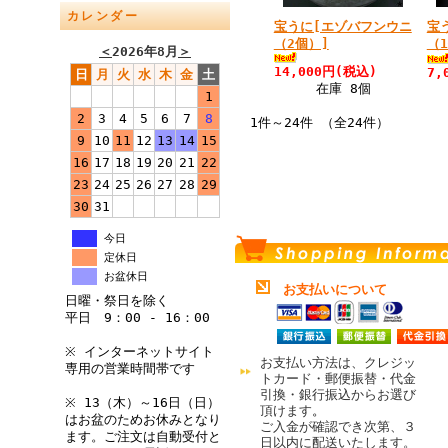
カレンダー
宝うに[エゾバフンウニ
宝
（2個）]
（
＜
2026年8月
＞
14,000円(税込)
7,
日
月
火
水
木
金
土
在庫 8個
1
2
3
4
5
6
7
8
1件～24件 （全24件）
9
10
11
12
13
14
15
16
17
18
19
20
21
22
23
24
25
26
27
28
29
30
31
今日
定休日
お盆休日
お支払いについて
日曜・祭日を除く
平日 9：00 - 16：00
※ インターネットサイト
お支払い方法は、クレジッ
専用の営業時間帯です
トカード・郵便振替・代金
引換・銀行振込からお選び
※ 13（木）～16日（日）
頂けます
。
はお盆のためお休みとなり
ご入金が確認でき次第、３
ます。ご注文は自動受付と
日以内に配送いたします。