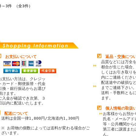
件～3件 （全3件）
お支払いについて
返品・交換につ
品質などには万全
都合が生じた場合
しくはお引き取り
内にご連絡くださ
お支払い方法は、クレジッ
配送途中の破損な
トカード・郵便振替・代金
までご連絡下さい
引換・銀行振込からお選び
送料・手数料とも
頂けます
。
ます。
ご入金が確認でき次第、３
日以内に配送いたします。
個人情報の取扱
配送について
お客様からお預か
送料は全国一律1,800円/北海道内1,300円
氏名・メールアド
等・公共機関から
※ お荷物の個数によっては送料が変わる場合がご
第三者に譲渡また
ざいます。
ん。