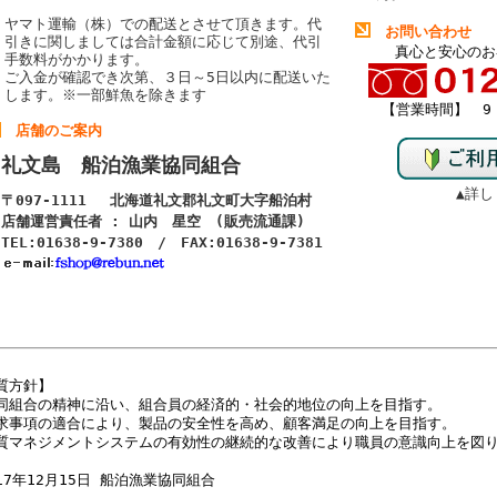
ヤマト運輸（株）での配送とさせて頂きます。代
お問い合わせ
引きに関しましては合計金額に応じて別途、代引
真心と安心のお
手数料がかかります。
ご入金が確認でき次第、３日～5日以内に配送いた
します。
※一部鮮魚を除きます
【営業時間】 9：
店舗のご案内
礼文島 船泊漁業協同組合
▲詳し
〒097-1111 北海道礼文郡礼文町大字船泊村
店舗運営責任者 : 山内 星空 (販売流通課)
TEL:01638-9-7380 / FAX:01638-9-7381
質方針】
同組合の精神に沿い、組合員の経済的・社会的地位の向上を目指す。
求事項の適合により、製品の安全性を高め、顧客満足の向上を目指す。
質マネジメントシステムの有効性の継続的な改善により職員の意識向上を図
17年12月15日 船泊漁業協同組合