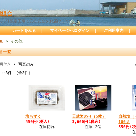
組合
サップ)認定工場で安心安全をお届けします
カートをみる
｜
マイページへログイン
｜
ご利用案内
｜
ME
> その他
品一覧
明付き
/ 写真のみ
件～3件 （全3件）
塩もずく
天然岩のり（5枚）
自然塩［
550円(税込)
3,600円(税込)
100ｇ
在庫切れ
在庫 2個
550円(
在