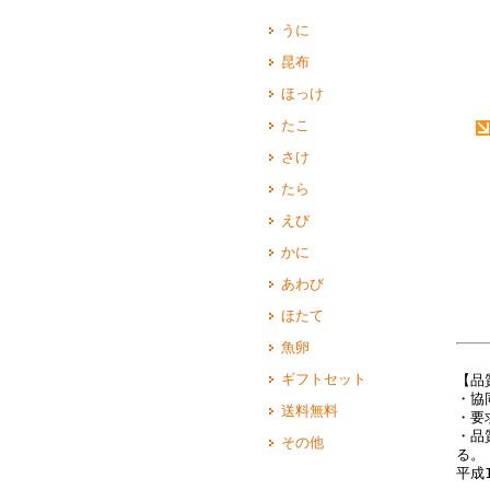
うに
昆布
ほっけ
たこ
さけ
たら
えび
かに
あわび
ほたて
魚卵
ギフトセット
【品
・協
送料無料
・要
・品
その他
る。
平成