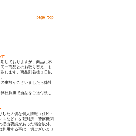
page top
いて
を期しておりますが、商品に不
、同一商品とのお取り替え、も
を致します。商品到着後３日以
い。
どの事故がございましたら弊社
。
に弊社負担で新品をご送付致し
い
りした大切な個人情報（住所・
レスなど）を裁判所・警察機関
の提出要請があった場合以外、
は利用する事は一切ございませ