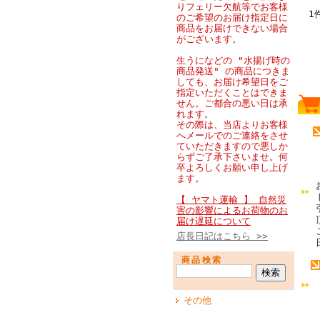
りフェリー欠航等でお客様
1
のご希望のお届け指定日に
商品をお届けできない場合
がございます。
生うになどの "水揚げ時の
商品発送" の商品につきま
しても、お届け希望日をご
指定いただくことはできま
せん。ご都合の悪い日は承
れます。
その際は、当店よりお客様
へメールでのご連絡をさせ
ていただきますので悪しか
らずご了承下さいませ。何
卒よろしくお願い申し上げ
ます。
【 ヤマト運輸 】 自然災
害の影響によるお荷物のお
届け遅延について
店長日記はこちら >>
商品検索
その他