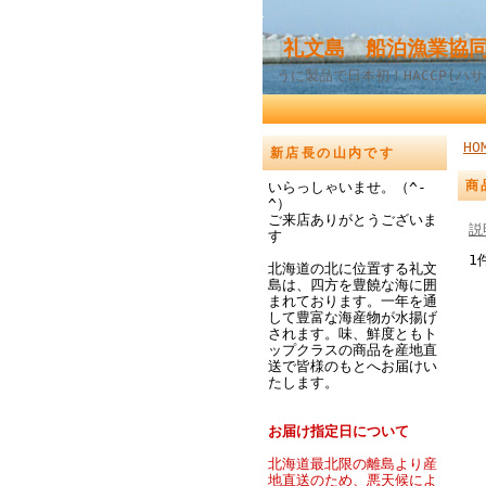
礼文島 船泊漁業協同
うに製品で日本初！HACCP(ハ
HO
新店長の山内です
商
いらっしゃいませ。（^-
^）
ご来店ありがとうございま
説
す
1
北海道の北に位置する礼文
島は、四方を豊饒な海に囲
まれております。一年を通
して豊富な海産物が水揚げ
されます。味、鮮度ともト
ップクラスの商品を産地直
送で皆様のもとへお届けい
たします。
お届け指定日について
北海道最北限の離島より産
地直送のため、悪天候によ