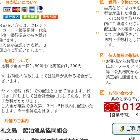
お支払いについて
返品・交換につ
品質などには万全
都合が生じた場合
しくはお引き取り
内にご連絡くださ
お支払い方法は、クレジッ
配送途中の破損な
トカード・郵便振替・代金
までご連絡下さい
引換・銀行振込からお選び
送料・手数料とも
頂けます
。
ます。
ご入金が確認でき次第、３
日以内に配送いたします。
個人情報の取扱
配送について
お客様からお預か
送料は全国一律1,800円/北海道内1,300円
氏名・メールアド
等・公共機関から
※ お荷物の個数によっては送料が変わる場合がご
第三者に譲渡また
ざいます。
ん。
ヤマト運輸（株）での配送とさせて頂きます。代
お問い合わせ
引きに関しましては合計金額に応じて別途、代引
真心と安心のお
手数料がかかります。
ご入金が確認でき次第、３日～5日以内に配送いた
します。
※一部鮮魚を除きます
【営業時間】 9：
店舗のご案内
礼文島 船泊漁業協同組合
▲詳し