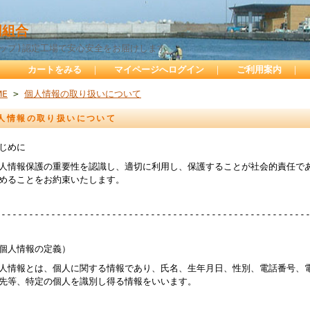
組合
サップ)認定工場で安心安全をお届けします
カートをみる
｜
マイページへログイン
｜
ご利用案内
｜
ME
>
個人情報の取り扱いについて
人情報の取り扱いについて
じめに
人情報保護の重要性を認識し、適切に利用し、保護することが社会的責任で
めることをお約束いたします。
--------------------------------------------------------
個人情報の定義）
人情報とは、個人に関する情報であり、氏名、生年月日、性別、電話番号、
先等、特定の個人を識別し得る情報をいいます。