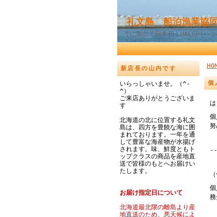
礼文島 船泊漁業協同
うに製品で日本初！HACCP(ハ
HO
新店長の山内です
個
いらっしゃいませ。（^-
^）
ご来店ありがとうございま
は
す
個
北海道の北に位置する礼文
努
島は、四方を豊饒な海に囲
まれております。一年を通
して豊富な海産物が水揚げ
されます。味、鮮度ともト
-
ップクラスの商品を産地直
送で皆様のもとへお届けい
たします。
（
個
お届け指定日について
務
北海道最北限の離島より産
地直送のため、悪天候によ