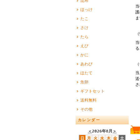
昆布
当
ほっけ
護
ま
たこ
さけ
（
たら
当
えび
る
かに
あわび
（
当
ほたて
送
魚卵
さ
ギフトセット
送料無料
その他
カレンダー
＜
2026年8月
＞
日
月
火
水
木
金
土