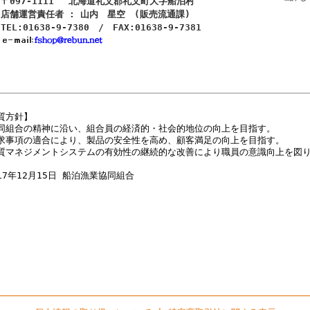
〒097-1111 北海道礼文郡礼文町大字船泊村
店舗運営責任者 : 山内 星空 (販売流通課)
TEL:01638-9-7380 / FAX:01638-9-7381
質方針】
同組合の精神に沿い、組合員の経済的・社会的地位の向上を目指す。
求事項の適合により、製品の安全性を高め、顧客満足の向上を目指す。
質マネジメントシステムの有効性の継続的な改善により職員の意識向上を図
17年12月15日 船泊漁業協同組合