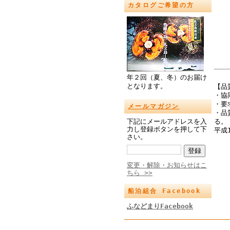
カタログご希望の方
年２回（夏、冬）のお届け
となります。
【品
・協
・要
メールマガジン
・品
る。
下記にメールアドレスを入
力し登録ボタンを押して下
平成
さい。
変更・解除・お知らせはこ
ちら >>
船泊組合 Facebook
ふなどまりFacebook