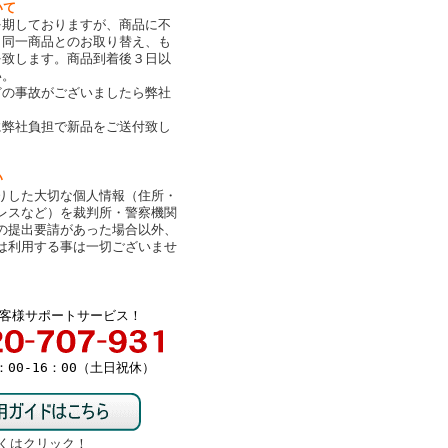
いて
を期しておりますが、商品に不
、同一商品とのお取り替え、も
を致します。商品到着後３日以
い。
どの事故がございましたら弊社
。
に弊社負担で新品をご送付致し
い
りした大切な個人情報（住所・
レスなど）を裁判所・警察機関
の提出要請があった場合以外、
は利用する事は一切ございませ
客様サポートサービス！
00-16：00（土日祝休）
くはクリック！