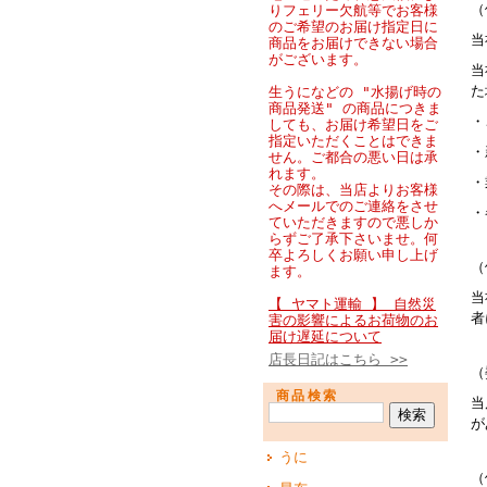
（
りフェリー欠航等でお客様
のご希望のお届け指定日に
当
商品をお届けできない場合
がございます。
当
た
生うになどの "水揚げ時の
商品発送" の商品につきま
・
しても、お届け希望日をご
指定いただくことはできま
・
せん。ご都合の悪い日は承
れます。
・
その際は、当店よりお客様
へメールでのご連絡をさせ
・
ていただきますので悪しか
らずご了承下さいませ。何
卒よろしくお願い申し上げ
（
ます。
当
【 ヤマト運輸 】 自然災
者
害の影響によるお荷物のお
届け遅延について
店長日記はこちら >>
（
商品検索
当
が
うに
（