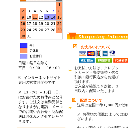
1
2
3
4
5
6
7
8
9
10
11
12
13
14
15
16
17
18
19
20
21
22
23
24
25
26
27
28
29
30
31
今日
お支払いについて
定休日
お盆休日
日曜・祭日を除く
平日 9：00 - 16：00
お支払い方法は、クレジッ
トカード・郵便振替・代金
引換・銀行振込からお選び
※ インターネットサイト
頂けます
。
専用の営業時間帯です
ご入金が確認でき次第、３
日以内に配送いたします。
※ 13（木）～16日（日）
はお盆のためお休みとなり
配送について
ます。ご注文は自動受付と
送料は全国一律1,800円/北海
なりますがお電話、メール
でのお問い合わせ・商品配
※ お荷物の個数によっては送
送はお休みとさせていただ
ざいます。
きます。
ヤマト運輸（株）での配送と