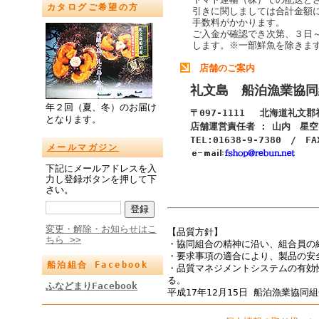
カタログご希望の方
引きに関しましては合計金額
手数料がかかります。
ご入金が確認でき次第、３日
します。
※一部鮮魚を除きま
店舗のご案内
礼文島 船泊漁業協同
年２回（夏、冬）のお届け
〒097-1111 北海道礼文
となります。
店舗運営責任者 : 山内 星空
TEL:01638-9-7380 / FA
メールマガジン
下記にメールアドレスを入
力し登録ボタンを押して下
さい。
変更・解除・お知らせはこ
【品質方針】
ちら >>
・協同組合の精神に沿い、組合員の
・要求事項の適合により、製品の安
船泊組合 Facebook
・品質マネジメントシステムの有効
る。
ふなどまりFacebook
平成17年12月15日 船泊漁業協同