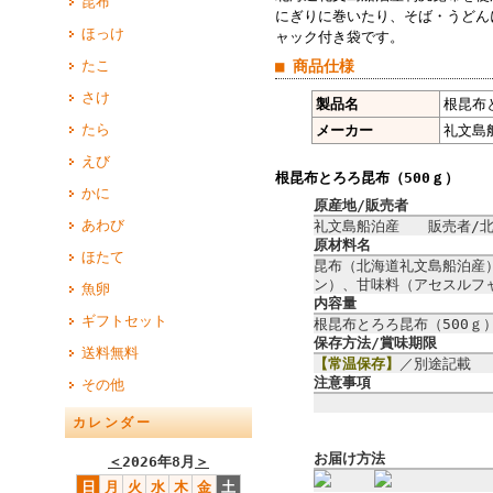
昆布
にぎりに巻いたり、そば・うどん
ほっけ
ャック付き袋です。
たこ
■ 商品仕様
さけ
製品名
根昆布
たら
メーカー
礼文島
えび
根昆布とろろ昆布（500ｇ）
かに
原産地/販売者
あわび
礼文島船泊産 販売者/北
原材料名
ほたて
昆布（北海道礼文島船泊産
ン）、甘味料（アセスルフ
魚卵
内容量
ギフトセット
根昆布とろろ昆布（500ｇ
保存方法/賞味期限
送料無料
【常温保存】
／別途記載 
注意事項
その他
カレンダー
お届け方法
＜
2026年8月
＞
日
月
火
水
木
金
土