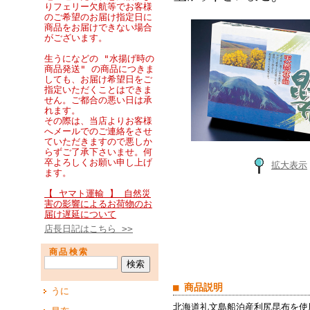
りフェリー欠航等でお客様
のご希望のお届け指定日に
商品をお届けできない場合
がございます。
生うになどの "水揚げ時の
商品発送" の商品につきま
しても、お届け希望日をご
指定いただくことはできま
せん。ご都合の悪い日は承
れます。
その際は、当店よりお客様
へメールでのご連絡をさせ
ていただきますので悪しか
らずご了承下さいませ。何
卒よろしくお願い申し上げ
拡大表示
ます。
【 ヤマト運輸 】 自然災
害の影響によるお荷物のお
届け遅延について
店長日記はこちら >>
商品検索
■ 商品説明
うに
北海道礼文島船泊産利尻昆布を使