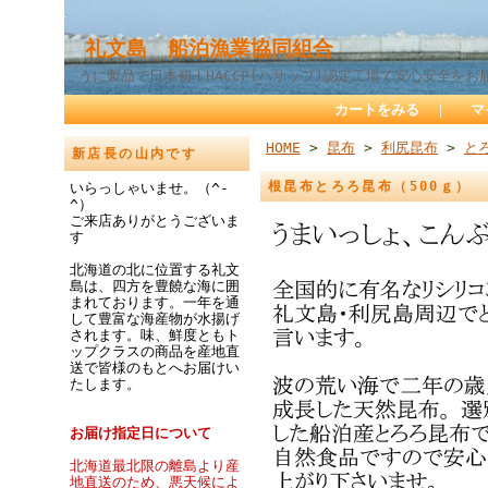
礼文島 船泊漁業協同組合
うに製品で日本初！HACCP(ハサップ)認定工場で安心安全をお
カートをみる
｜
マ
HOME
>
昆布
>
利尻昆布
>
と
新店長の山内です
根昆布とろろ昆布（500ｇ）
いらっしゃいませ。（^-
^）
ご来店ありがとうございま
す
北海道の北に位置する礼文
島は、四方を豊饒な海に囲
まれております。一年を通
して豊富な海産物が水揚げ
されます。味、鮮度ともト
ップクラスの商品を産地直
送で皆様のもとへお届けい
たします。
お届け指定日について
北海道最北限の離島より産
地直送のため、悪天候によ