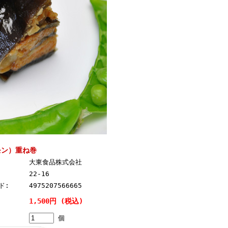
モン）重ね巻
大東食品株式会社
22-16
ド:
4975207566665
1,500円 (税込)
個