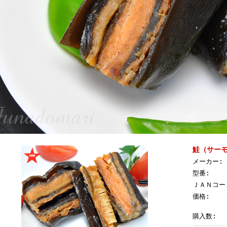
鮭（サー
メーカー:
型番:
ＪＡＮコー
価格:
購入数: