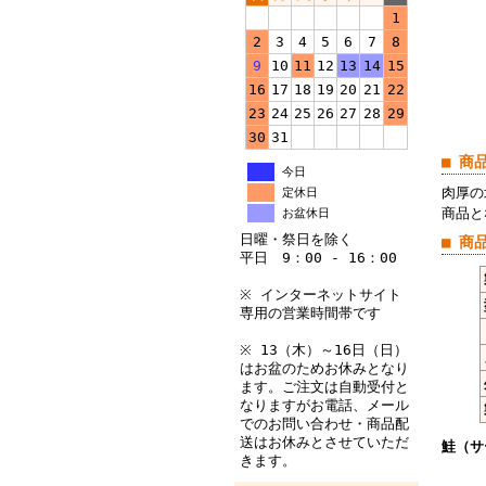
1
2
3
4
5
6
7
8
9
10
11
12
13
14
15
16
17
18
19
20
21
22
23
24
25
26
27
28
29
30
31
■ 商
今日
肉厚の
定休日
商品と
お盆休日
日曜・祭日を除く
■ 商
平日 9：00 - 16：00
※ インターネットサイト
専用の営業時間帯です
※ 13（木）～16日（日）
はお盆のためお休みとなり
ます。ご注文は自動受付と
なりますがお電話、メール
でのお問い合わせ・商品配
送はお休みとさせていただ
鮭（サ
きます。