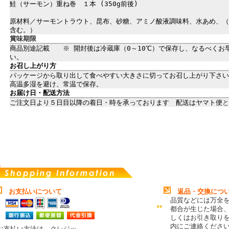
鮭（サーモン）重ね巻 １本 (350g前後)
原材料／サーモントラウト、昆布、砂糖、アミノ酸液調味料、水あめ、（
含む。）
賞味期限
商品別途記載 ※ 開封後は冷蔵庫（0～10℃）で保存し、なるべくお
い。
お召し上がり方
パッケージから取り出して食べやすい大きさに切ってお召し上がり下さい
高温多湿を避け、常温で保存。
お届け日・配送方法
ご注文日より５日目以降の着日・時を承っております 配送はヤマト便
と
お支払いについて
返品・交換につ
品質などには万全
都合が生じた場合
しくはお引き取り
内にご連絡くださ
お支払い方法は、クレジッ