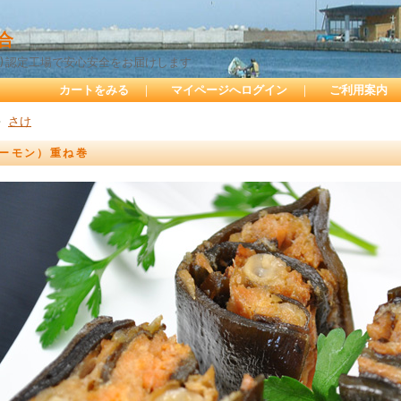
合
プ)認定工場で安心安全をお届けします
カートをみる
｜
マイページへログイン
｜
ご利用案内
>
さけ
ーモン）重ね巻