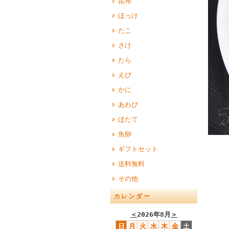
昆布
ほっけ
たこ
さけ
たら
えび
かに
あわび
ほたて
魚卵
ギフトセット
送料無料
その他
カレンダー
＜
2026年8月
＞
日
月
火
水
木
金
土