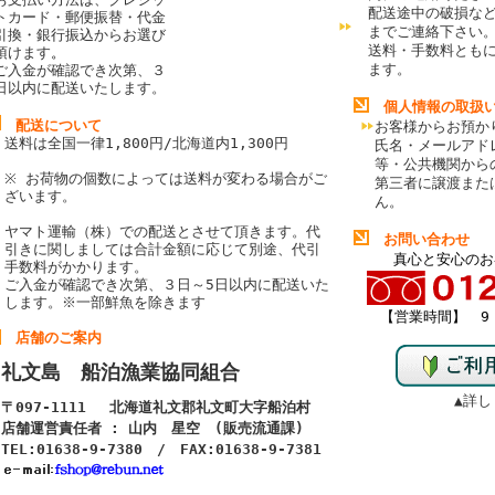
配送途中の破損な
トカード・郵便振替・代金
までご連絡下さい
引換・銀行振込からお選び
送料・手数料とも
頂けます
。
ます。
ご入金が確認でき次第、３
日以内に配送いたします。
個人情報の取扱
配送について
お客様からお預か
送料は全国一律1,800円/北海道内1,300円
氏名・メールアド
等・公共機関から
※ お荷物の個数によっては送料が変わる場合がご
第三者に譲渡また
ざいます。
ん。
ヤマト運輸（株）での配送とさせて頂きます。代
お問い合わせ
引きに関しましては合計金額に応じて別途、代引
真心と安心のお
手数料がかかります。
ご入金が確認でき次第、３日～5日以内に配送いた
します。
※一部鮮魚を除きます
【営業時間】 9：
店舗のご案内
礼文島 船泊漁業協同組合
▲詳し
〒097-1111 北海道礼文郡礼文町大字船泊村
店舗運営責任者 : 山内 星空 (販売流通課)
TEL:01638-9-7380 / FAX:01638-9-7381