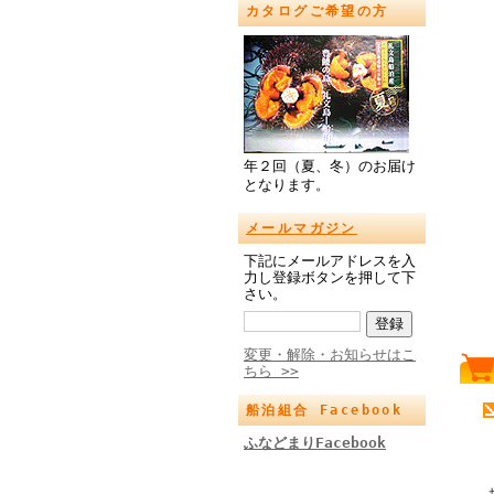
カタログご希望の方
年２回（夏、冬）のお届け
となります。
メールマガジン
下記にメールアドレスを入
力し登録ボタンを押して下
さい。
変更・解除・お知らせはこ
ちら >>
船泊組合 Facebook
ふなどまりFacebook