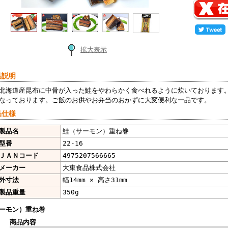
拡大表示
品説明
北海道産昆布に中骨が入った鮭をやわらかく食べれるように炊いております
なっております。ご飯のお供やお弁当のおかずに大変便利な一品です。
品仕様
製品名
鮭（サーモン）重ね巻
型番
22-16
ＪＡＮコード
4975207566665
メーカー
大東食品株式会社
外寸法
幅14mm × 高さ31mm
製品重量
350g
ーモン）重ね巻
商品内容