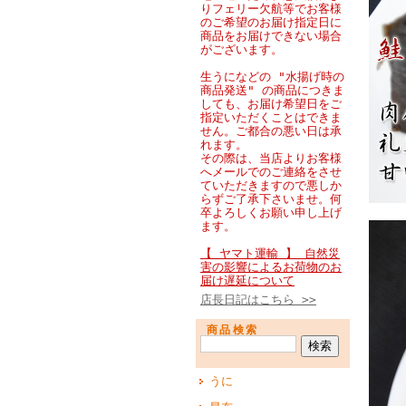
りフェリー欠航等でお客様
のご希望のお届け指定日に
商品をお届けできない場合
がございます。
生うになどの "水揚げ時の
商品発送" の商品につきま
しても、お届け希望日をご
指定いただくことはできま
せん。ご都合の悪い日は承
れます。
その際は、当店よりお客様
へメールでのご連絡をさせ
ていただきますので悪しか
らずご了承下さいませ。何
卒よろしくお願い申し上げ
ます。
【 ヤマト運輸 】 自然災
害の影響によるお荷物のお
届け遅延について
店長日記はこちら >>
商品検索
うに