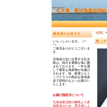
礼文島 船泊漁業協同組
うに製品で日本初！HACCP(ハサッ
HOME
新店長の山内です
鮭（サ
いらっしゃいませ。（^-
^）
ご来店ありがとうございま
す
北海道の北に位置する礼文
島は、四方を豊饒な海に囲
まれております。一年を通
して豊富な海産物が水揚げ
されます。味、鮮度ともト
ップクラスの商品を産地直
送で皆様のもとへお届けい
たします。
お届け指定日について
北海道最北限の離島より産
地直送のため、悪天候によ