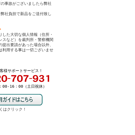
どの事故がございましたら弊社
。
に弊社負担で新品をご送付致し
い
りした大切な個人情報（住所・
レスなど）を裁判所・警察機関
の提出要請があった場合以外、
は利用する事は一切ございませ
客様サポートサービス！
00-16：00（土日祝休）
くはクリック！