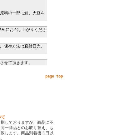
原料の一部に鮭、大豆を
早めにお召し上がりくださ
。保存方法は直射日光、
させて頂きます。
page top
いて
を期しておりますが、商品に不
、同一商品とのお取り替え、も
を致します。商品到着後３日以
い。