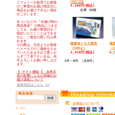
りフェリー欠航等でお客様
4,200円(税込)
のご希望のお届け指定日に
在庫 30個
商品をお届けできない場合
がございます。
生うになどの "水揚げ時の
商品発送" の商品につきま
しても、お届け希望日をご
指定いただくことはできま
せん。ご都合の悪い日は承
れます。
根昆布とろろ昆布
根
その際は、当店よりお客様
（500ｇ）
（
へメールでのご連絡をさせ
4,450円(税込)
6,
ていただきますので悪しか
らずご了承下さいませ。何
卒よろしくお願い申し上げ
1件～8件 （全8件）
ます。
【 ヤマト運輸 】 自然災
害の影響によるお荷物のお
届け遅延について
店長日記はこちら >>
商品検索
お支払いについて
うに