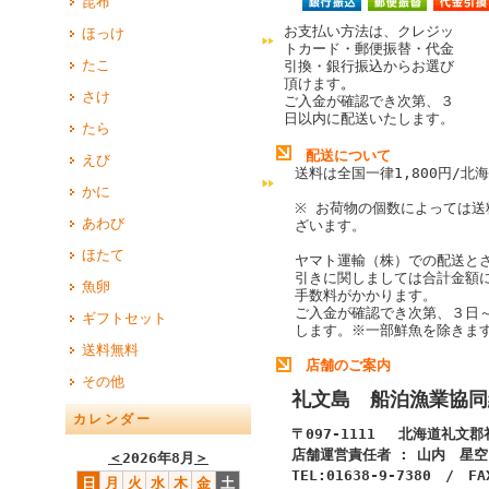
昆布
お支払い方法は、クレジッ
ほっけ
トカード・郵便振替・代金
たこ
引換・銀行振込からお選び
頂けます
。
さけ
ご入金が確認でき次第、３
日以内に配送いたします。
たら
配送について
えび
送料は全国一律1,800円/北海
かに
※ お荷物の個数によっては送
あわび
ざいます。
ほたて
ヤマト運輸（株）での配送と
引きに関しましては合計金額
魚卵
手数料がかかります。
ご入金が確認でき次第、３日
ギフトセット
します。
※一部鮮魚を除きま
送料無料
店舗のご案内
その他
礼文島 船泊漁業協同
カレンダー
〒097-1111 北海道礼文
店舗運営責任者 : 山内 星空
＜
2026年8月
＞
TEL:01638-9-7380 / FA
日
月
火
水
木
金
土