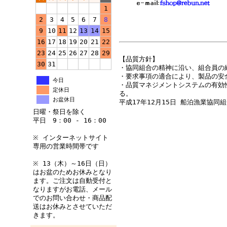
1
2
3
4
5
6
7
8
9
10
11
12
13
14
15
16
17
18
19
20
21
22
23
24
25
26
27
28
29
【品質方針】
30
31
・協同組合の精神に沿い、組合員の
・要求事項の適合により、製品の安
今日
・品質マネジメントシステムの有効
定休日
る。
お盆休日
平成17年12月15日 船泊漁業協同
日曜・祭日を除く
平日 9：00 - 16：00
※ インターネットサイト
専用の営業時間帯です
※ 13（木）～16日（日）
はお盆のためお休みとなり
ます。ご注文は自動受付と
なりますがお電話、メール
でのお問い合わせ・商品配
送はお休みとさせていただ
きます。