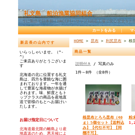
礼文島 船泊漁業協同組合
うに製品で日本初！HACCP(ハサップ)認定工場で安心安全をお
カートをみる
｜
マ
HOME
>
昆布
>
利尻昆布
> 根
新店長の山内です
商品一覧
いらっしゃいませ。（^-
^）
ご来店ありがとうございま
説明付き
/ 写真のみ
す
1件～8件 （全8件）
北海道の北に位置する礼文
島は、四方を豊饒な海に囲
まれております。一年を通
して豊富な海産物が水揚げ
されます。味、鮮度ともト
ップクラスの商品を産地直
送で皆様のもとへお届けい
たします。
根昆布とろろ昆布（40
粉
お届け指定日について
ｇ）5個セット【送料込
1,
み】【代引不可】【同
北海道最北限の離島より産
梱不可】
地直送のため、悪天候によ