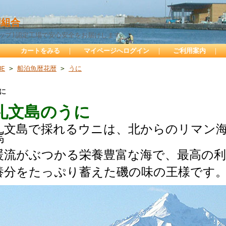
組合
サップ)認定工場で安心安全をお届けします
カートをみる
｜
マイページへログイン
｜
ご利用案内
｜
ME
>
船泊魚暦花暦
>
うに
に
礼文島のうに
礼文島で採れるウニは、北からのリマン
馬
暖流がぶつかる栄養豊富な海で、最高の利
養分をたっぷり蓄えた磯の味の王様です