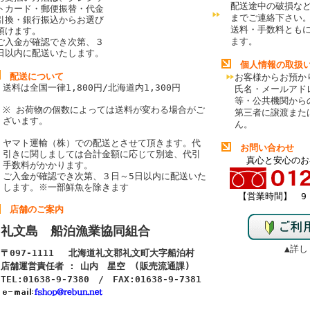
配送途中の破損な
トカード・郵便振替・代金
までご連絡下さい
引換・銀行振込からお選び
送料・手数料とも
頂けます
。
ます。
ご入金が確認でき次第、３
日以内に配送いたします。
個人情報の取扱
配送について
お客様からお預か
送料は全国一律1,800円/北海道内1,300円
氏名・メールアド
等・公共機関から
※ お荷物の個数によっては送料が変わる場合がご
第三者に譲渡また
ざいます。
ん。
ヤマト運輸（株）での配送とさせて頂きます。代
お問い合わせ
引きに関しましては合計金額に応じて別途、代引
真心と安心のお
手数料がかかります。
ご入金が確認でき次第、３日～5日以内に配送いた
します。
※一部鮮魚を除きます
【営業時間】 9：
店舗のご案内
礼文島 船泊漁業協同組合
▲詳し
〒097-1111 北海道礼文郡礼文町大字船泊村
店舗運営責任者 : 山内 星空 (販売流通課)
TEL:01638-9-7380 / FAX:01638-9-7381