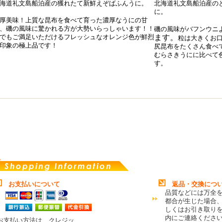
海道礼文島船泊産の獲れたて新鮮えぞばふんうに。
北海道礼文島船泊産の
に。
厚美味！上質な昆布を食べて育った濃厚なうにの甘
、磯の風味に驚かれる方が大勢いらっしゃいます！！
磯の風味がバフンウニ
でもご満足いただけるフレッシュなオレンジ色が鮮烈
ます。
粒は大きく
お
印象の極上品です！
尻昆布をたくさん食べ
むらさきうにに比べて
す。
お支払いについて
返品・交換につ
品質などには万全
都合が生じた場合
しくはお引き取り
内にご連絡くださ
お支払い方法は、クレジッ