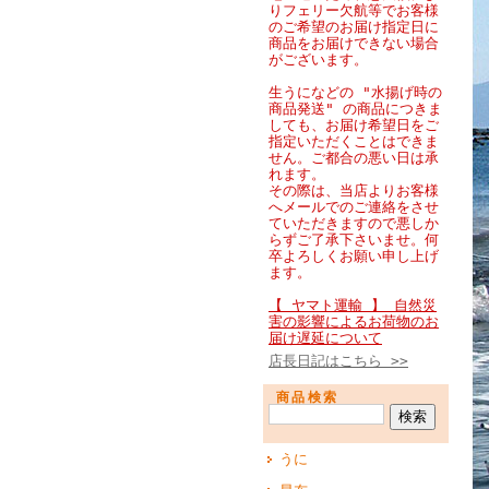
りフェリー欠航等でお客様
のご希望のお届け指定日に
商品をお届けできない場合
がございます。
生うになどの "水揚げ時の
商品発送" の商品につきま
しても、お届け希望日をご
指定いただくことはできま
せん。ご都合の悪い日は承
れます。
その際は、当店よりお客様
へメールでのご連絡をさせ
ていただきますので悪しか
らずご了承下さいませ。何
卒よろしくお願い申し上げ
ます。
【 ヤマト運輸 】 自然災
害の影響によるお荷物のお
届け遅延について
店長日記はこちら >>
商品検索
うに