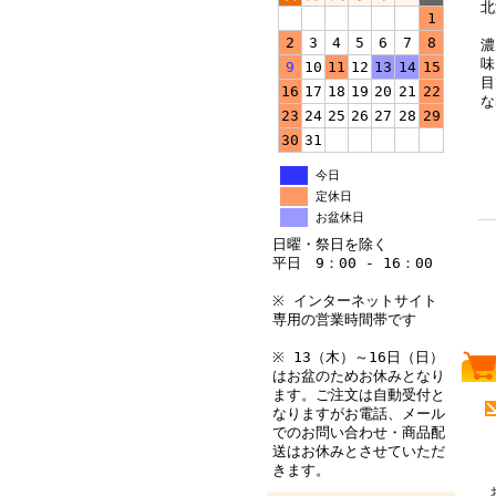
北
1
2
3
4
5
6
7
8
濃
味
9
10
11
12
13
14
15
目
16
17
18
19
20
21
22
な
23
24
25
26
27
28
29
30
31
今日
定休日
お盆休日
日曜・祭日を除く
平日 9：00 - 16：00
※ インターネットサイト
専用の営業時間帯です
※ 13（木）～16日（日）
はお盆のためお休みとなり
ます。ご注文は自動受付と
なりますがお電話、メール
でのお問い合わせ・商品配
送はお休みとさせていただ
きます。