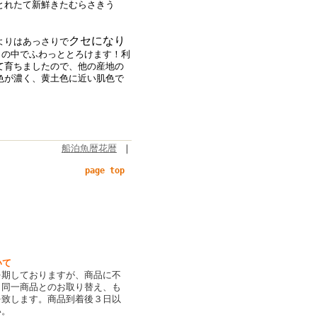
とれたて新鮮きたむらさきう
クセになり
よりはあっさりで
口の中でふわっととろけます！
利
て育ちましたので、他の産地の
色が濃く、黄土色に近い肌色で
船泊魚暦花暦
｜
page top
いて
を期しておりますが、商品に不
、同一商品とのお取り替え、も
を致します。商品到着後３日以
い。