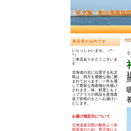
礼文島 船泊漁業協同
うに製品で日本初！HACCP(ハ
HO
新店長の山内です
いらっしゃいませ。（^-
う
^）
ご来店ありがとうございま
す
北海道の北に位置する礼文
島は、四方を豊饒な海に囲
まれております。一年を通
して豊富な海産物が水揚げ
されます。味、鮮度ともト
ップクラスの商品を産地直
送で皆様のもとへお届けい
たします。
お届け指定日について
北海道最北限の離島より産
地直送のため、悪天候によ