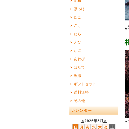
昆布
ほっけ
たこ
さけ
たら
えび
かに
あわび
ほたて
魚卵
ギフトセット
送料無料
その他
カレンダー
＜
2026年8月
＞
★
日
月
火
水
木
金
土