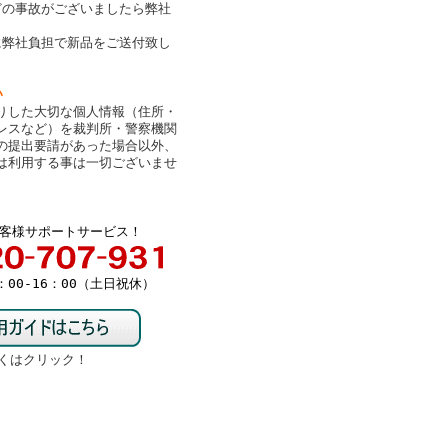
どの事故がございましたら弊社
。
に弊社負担で新品をご送付致し
い
りした大切な個人情報（住所・
レスなど）を裁判所・警察機関
の提出要請があった場合以外、
は利用する事は一切ございませ
客様サポートサービス！
00-16：00（土日祝休）
くはクリック！