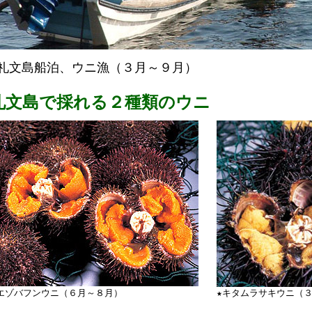
★礼文島船泊、ウニ漁（３月～９月）
礼文島で採れる２種類のウニ
エゾバフンウニ（６月～８月）
★キタムラサキウニ（